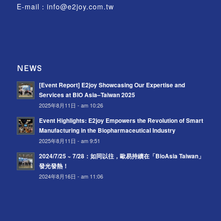
E-mail：
info@e2joy.com.tw
NEWS
[Event Report] E2joy Showcasing Our Expertise and
Services at BIO Asia–Taiwan 2025
2025年8月11日 - am 10:26
Event Highlights: E2joy Empowers the Revolution of Smart
Manufacturing in the Biopharmaceutical Industry
2025年8月11日 - am 9:51
2024/7/25 ~ 7/28：如同以往，歐易持續在「BioAsia Taiwan」
發光發熱！
2024年8月16日 - am 11:06