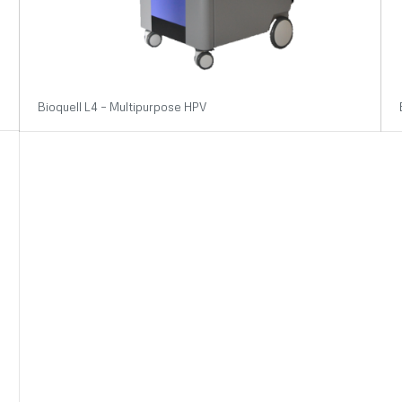
Bioquell L4 – Multipurpose HPV