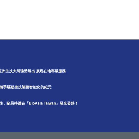
5亞洲生技大展強勢展出 展現在地專業服務
A攜手驅動生技製藥智能化的紀元
如同以往，歐易持續在「BioAsia Taiwan」發光發熱！