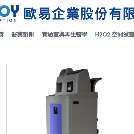
績
醫藥製劑
實驗室與再生醫學
H2O2 空間滅