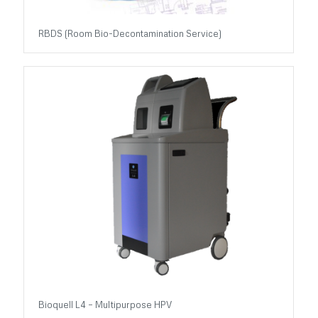
RBDS (Room Bio-Decontamination Service)
Bioquell L4 – Multipurpose HPV