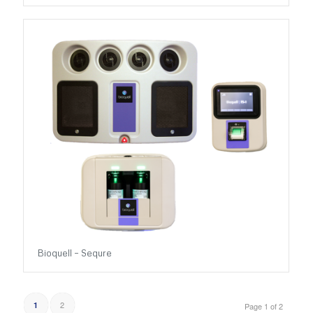
Bioquell – Sequre
2
1
Page 1 of 2