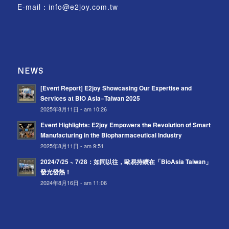
E-mail：
info@e2joy.com.tw
NEWS
[Event Report] E2joy Showcasing Our Expertise and
Services at BIO Asia–Taiwan 2025
2025年8月11日 - am 10:26
Event Highlights: E2joy Empowers the Revolution of Smart
Manufacturing in the Biopharmaceutical Industry
2025年8月11日 - am 9:51
2024/7/25 ~ 7/28：如同以往，歐易持續在「BioAsia Taiwan」
發光發熱！
2024年8月16日 - am 11:06