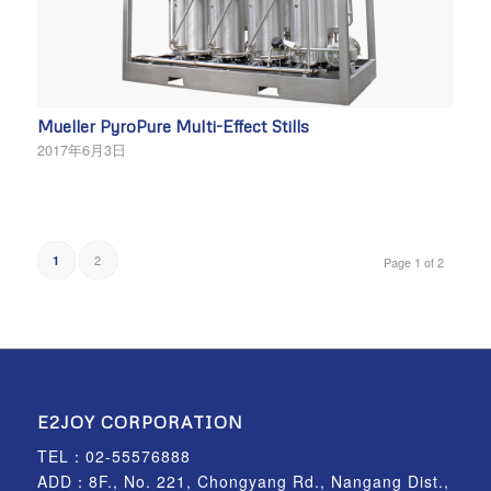
Mueller PyroPure Multi-Effect Stills
2017年6月3日
2
1
Page 1 of 2
E2JOY CORPORATION
TEL：
02-55576888
ADD：8F., No. 221, Chongyang Rd., Nangang Dist.,