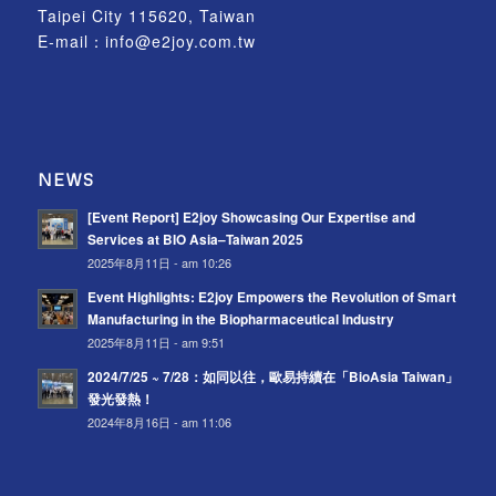
Taipei City 115620, Taiwan
E-mail：
info@e2joy.com.tw
NEWS
[Event Report] E2joy Showcasing Our Expertise and
Services at BIO Asia–Taiwan 2025
2025年8月11日 - am 10:26
Event Highlights: E2joy Empowers the Revolution of Smart
Manufacturing in the Biopharmaceutical Industry
2025年8月11日 - am 9:51
2024/7/25 ~ 7/28：如同以往，歐易持續在「BioAsia Taiwan」
發光發熱！
2024年8月16日 - am 11:06