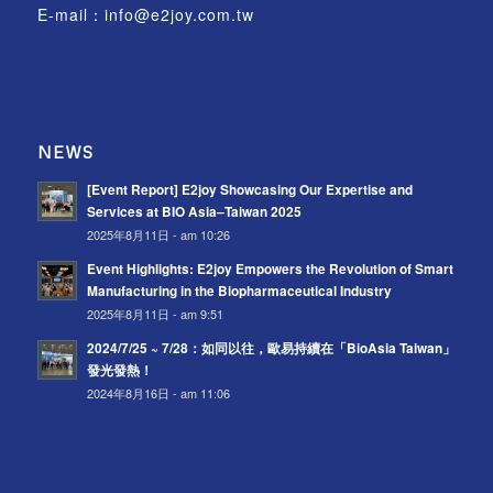
E-mail：
info@e2joy.com.tw
NEWS
[Event Report] E2joy Showcasing Our Expertise and
Services at BIO Asia–Taiwan 2025
2025年8月11日 - am 10:26
Event Highlights: E2joy Empowers the Revolution of Smart
Manufacturing in the Biopharmaceutical Industry
2025年8月11日 - am 9:51
2024/7/25 ~ 7/28：如同以往，歐易持續在「BioAsia Taiwan」
發光發熱！
2024年8月16日 - am 11:06