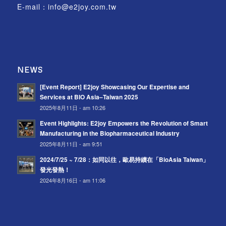
E-mail：
info@e2joy.com.tw
NEWS
[Event Report] E2joy Showcasing Our Expertise and
Services at BIO Asia–Taiwan 2025
2025年8月11日 - am 10:26
Event Highlights: E2joy Empowers the Revolution of Smart
Manufacturing in the Biopharmaceutical Industry
2025年8月11日 - am 9:51
2024/7/25 ~ 7/28：如同以往，歐易持續在「BioAsia Taiwan」
發光發熱！
2024年8月16日 - am 11:06