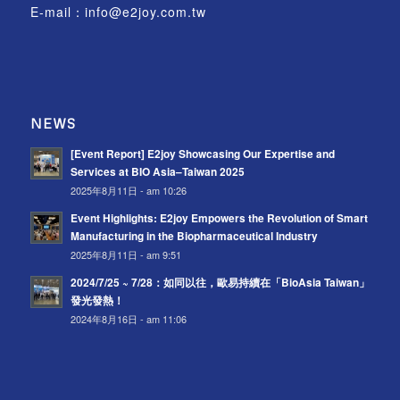
E-mail：
info@e2joy.com.tw
NEWS
[Event Report] E2joy Showcasing Our Expertise and
Services at BIO Asia–Taiwan 2025
2025年8月11日 - am 10:26
Event Highlights: E2joy Empowers the Revolution of Smart
Manufacturing in the Biopharmaceutical Industry
2025年8月11日 - am 9:51
2024/7/25 ~ 7/28：如同以往，歐易持續在「BioAsia Taiwan」
發光發熱！
2024年8月16日 - am 11:06