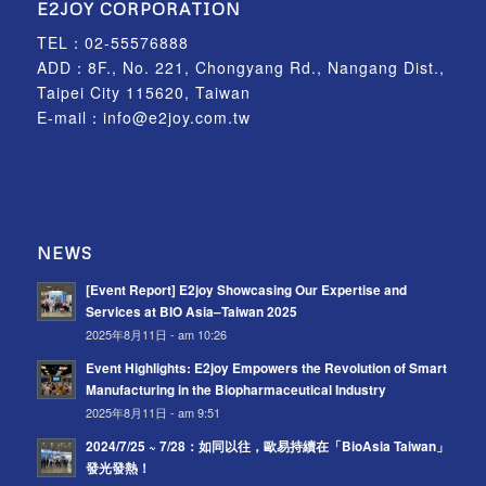
E2JOY CORPORATION
TEL：
02-55576888
ADD：8F., No. 221, Chongyang Rd., Nangang Dist.,
Taipei City 115620, Taiwan
E-mail：
info@e2joy.com.tw
NEWS
[Event Report] E2joy Showcasing Our Expertise and
Services at BIO Asia–Taiwan 2025
2025年8月11日 - am 10:26
Event Highlights: E2joy Empowers the Revolution of Smart
Manufacturing in the Biopharmaceutical Industry
2025年8月11日 - am 9:51
2024/7/25 ~ 7/28：如同以往，歐易持續在「BioAsia Taiwan」
發光發熱！