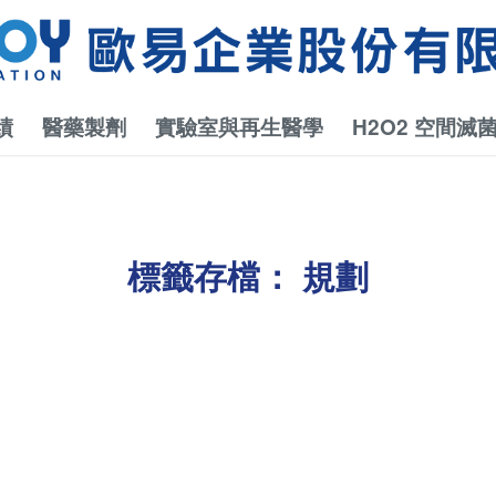
績
醫藥製劑
實驗室與再生醫學
H2O2 空間滅
標籤存檔：
規劃