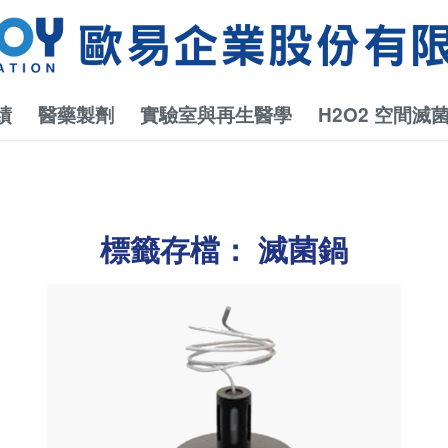
績
醫藥製劑
實驗室與再生醫學
H2O2 空間滅
標籤存檔：
滅菌鍋