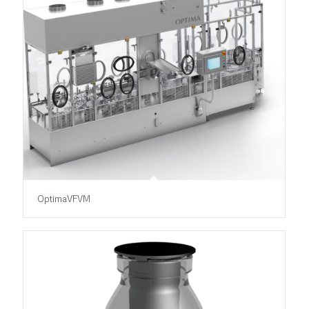
OptimaVFVM