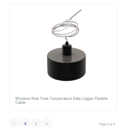
Wireless Real Time Temperature Data Logger Flexible
Cable
1
3
4
2
Page 2 of 4