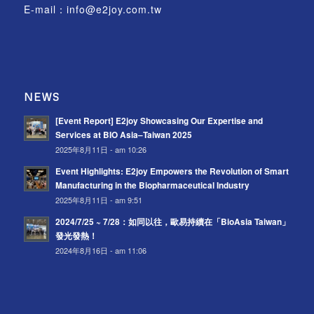
E-mail：
info@e2joy.com.tw
NEWS
[Event Report] E2joy Showcasing Our Expertise and
Services at BIO Asia–Taiwan 2025
2025年8月11日 - am 10:26
Event Highlights: E2joy Empowers the Revolution of Smart
Manufacturing in the Biopharmaceutical Industry
2025年8月11日 - am 9:51
2024/7/25 ~ 7/28：如同以往，歐易持續在「BioAsia Taiwan」
發光發熱！
2024年8月16日 - am 11:06