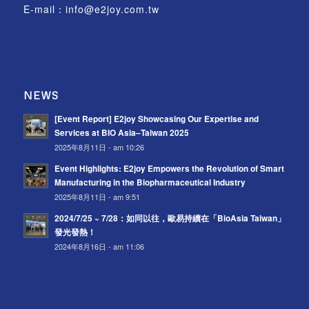
E-mail：
info@e2joy.com.tw
NEWS
[Event Report] E2joy Showcasing Our Expertise and
Services at BIO Asia–Taiwan 2025
2025年8月11日 - am 10:26
Event Highlights: E2joy Empowers the Revolution of Smart
Manufacturing in the Biopharmaceutical Industry
2025年8月11日 - am 9:51
2024/7/25 ~ 7/28：如同以往，歐易持續在「BioAsia Taiwan」
發光發熱！
2024年8月16日 - am 11:06