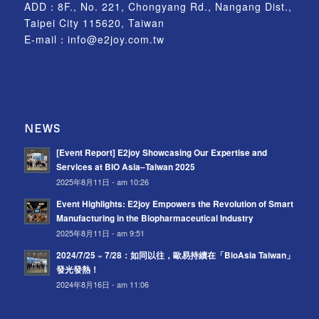
ADD：8F., No. 221, Chongyang Rd., Nangang Dist.,
Taipei City 115620, Taiwan
E-mail：
info@e2joy.com.tw
NEWS
[Event Report] E2joy Showcasing Our Expertise and
Services at BIO Asia–Taiwan 2025
2025年8月11日 - am 10:26
Event Highlights: E2joy Empowers the Revolution of Smart
Manufacturing in the Biopharmaceutical Industry
2025年8月11日 - am 9:51
2024/7/25 ~ 7/28：如同以往，歐易持續在「BioAsia Taiwan」
發光發熱！
2024年8月16日 - am 11:06