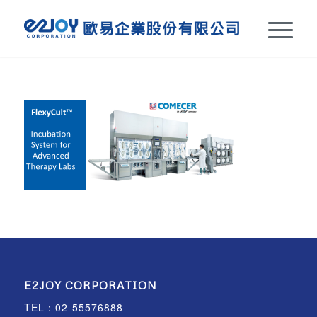
E2JOY CORPORATION
TEL：
02-55576888